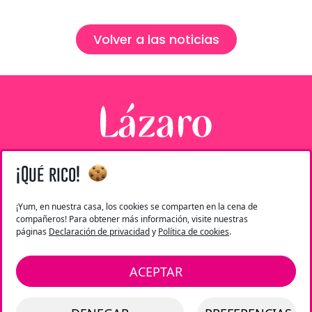
Volver a las noticias
LIENS UTILES
¡Qué rico!
AVISO LEGAL
¡Yum, en nuestra casa, los cookies se comparten en la cena de
compañeros! Para obtener más información, visite nuestras
Declaración de confidencialidad
páginas
Declaración de privacidad
y
Política de cookies
.
Política de cookies
ACEPTAR
SEDE :
Calle Luis Larrainza, 46 A 28002 Madrid